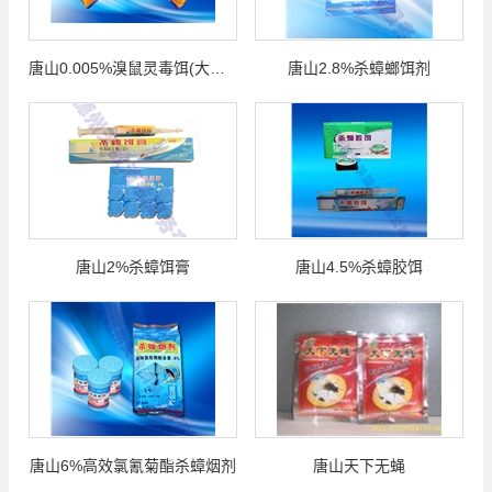
唐山0.005%溴鼠灵毒饵(大隆蜡块)
唐山2.8%杀蟑螂饵剂
唐山2%杀蟑饵膏
唐山4.5%杀蟑胶饵
唐山6%高效氯氰菊酯杀蟑烟剂
唐山天下无蝇