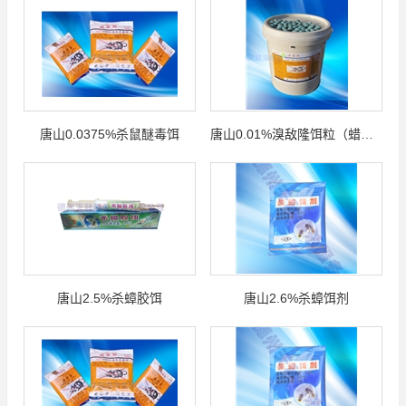
唐山0.0375%杀鼠醚毒饵
唐山0.01%溴敌隆饵粒（蜡块）
唐山2.5%杀蟑胶饵
唐山2.6%杀蟑饵剂