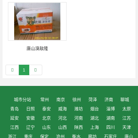
唐山溴敌隆
1
城市分站
常州
南京
徐州
菏泽
济南
聊城
青岛
日照
泰安
威海
潍坊
烟台
淄博
太原
延安
安徽
北京
河北
河南
湖北
湖南
江苏
江西
辽宁
山东
山西
陕西
上海
四川
天津
浙江
重庆
保定
沧州
衡水
廊坊
石家庄
唐山