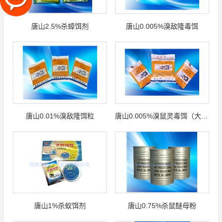
唐山2.5%杀蟑饵剂
唐山0.005%溴敌隆毒饵
唐山0.01%溴敌隆饵粒
唐山0.005%溴鼠灵毒饵（大隆）
唐山1%杀蚁饵剂
唐山0.75%杀鼠醚母粉