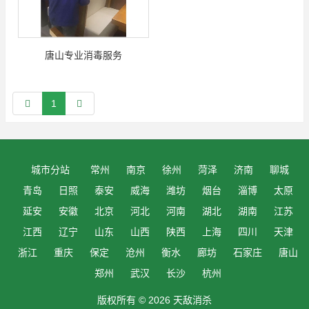
唐山专业消毒服务
1
城市分站
常州
南京
徐州
菏泽
济南
聊城
青岛
日照
泰安
威海
潍坊
烟台
淄博
太原
延安
安徽
北京
河北
河南
湖北
湖南
江苏
江西
辽宁
山东
山西
陕西
上海
四川
天津
浙江
重庆
保定
沧州
衡水
廊坊
石家庄
唐山
郑州
武汉
长沙
杭州
版权所有 © 2026 天敌消杀